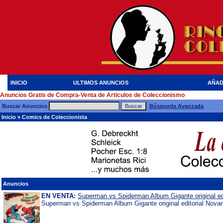
INICIO
ULTIMOS ANUNCIOS
AÑAD
Anuncios Gratis de Compra-Venta de Articulos de Coleccionismo
Buscar Anuncios
Búsqueda Avanzada
Inicio
»
Comics de Coleccionista
Anuncios
EN VENTA:
Superman vs Spiderman Album Gigante original edi
Superman vs Spiderman Album Gigante original editorial Novar