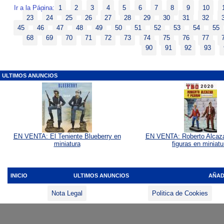
Ir a la Página:
1
2
3
4
5
6
7
8
9
10
23
24
25
26
27
28
29
30
31
32
45
46
47
48
49
50
51
52
53
54
55
68
69
70
71
72
73
74
75
76
77
90
91
92
93
ULTIMOS ANUNCIOS
EN VENTA: El Teniente Blueberry en
EN VENTA: Roberto Alcaza
miniatura
figuras en miniatu
INICIO
ULTIMOS ANUNCIOS
AÑAD
Nota Legal
Politica de Cookies