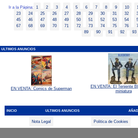
Ir a la Página:
1
2
3
4
5
6
7
8
9
10
23
24
25
26
27
28
29
30
31
32
45
46
47
48
49
50
51
52
53
54
67
68
69
70
71
72
73
74
75
76
89
90
91
92
93
ULTIMOS ANUNCIOS
EN VENTA: El Teniente Bl
EN VENTA: Comics de Superman
miniatura
INICIO
ULTIMOS ANUNCIOS
AÑAD
Nota Legal
Politica de Cookies