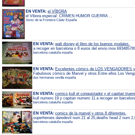
EN VENTA:
el VÍBORA
el Vibora especial: CRIMEN HUMOR GUERRA ...
Jerez de la Frontera Cádiz España
EN VENTA:
walt disney,el libro de los buenos modales.
a recoger en barcelona o 8 euros del envio.mov.69348578
barcelona cataluña españa
EN VENTA:
Excelentes cómics de LOS VENGADORES y 
Fabulosos cómics de Marvel y otros.Entre ellos Los Venga
dos hermanas sevilla españa
EN VENTA:
comics,kull el conquistador y el capitan truen
kull numero 19 y capitan numero 11.a recoger en barcelon
barcelona cataluña españa
EN VENTA:
comics de la marvel y otros.8 diferentes.
superheroes.daredevil num.21 al 25,deaths head 2 num.2
barcelona cataluña españa