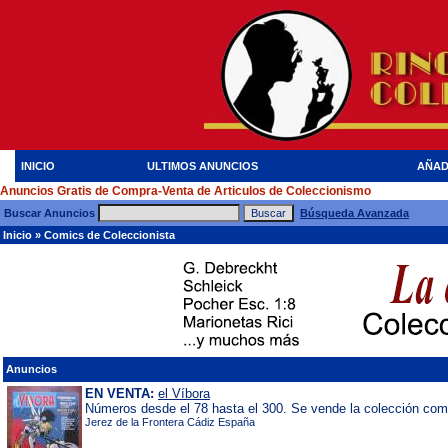
INICIO
ULTIMOS ANUNCIOS
AÑAD
Anuncios Gratis de Compra-Venta de Articulos de Coleccionismo
Buscar Anuncios
Búsqueda Avanzada
Inicio
»
Comics de Coleccionista
Anuncios
EN VENTA:
el Víbora
Números desde el 78 hasta el 300. Se vende la colección comp
Jerez de la Frontera Cádiz España