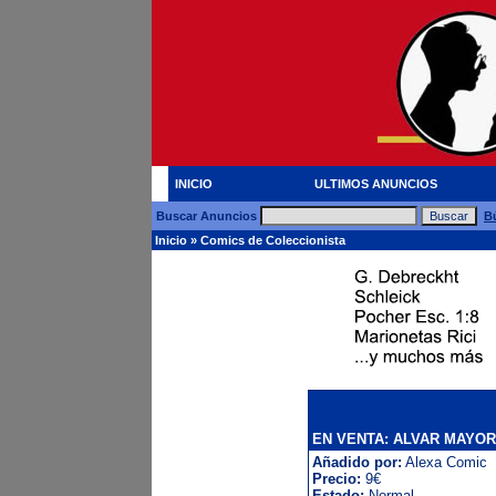
INICIO
ULTIMOS ANUNCIOS
Buscar Anuncios
B
Inicio
»
Comics de Coleccionista
EN VENTA: ALVAR MAYOR
Añadido por:
Alexa Comic
Precio:
9€
Estado:
Normal