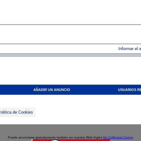
Informar el 
AÑADIR UN ANUNCIO
USUARIOS R
olitica de Cookies
Puede anunciarse gratuitamente tambien en nuestra Web Ingles
My Collectors Corner