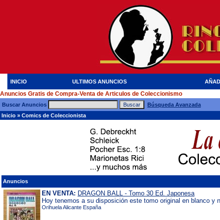
INICIO
ULTIMOS ANUNCIOS
AÑAD
Anuncios Gratis de Compra-Venta de Articulos de Coleccionismo
Buscar Anuncios
Búsqueda Avanzada
Inicio
»
Comics de Coleccionista
Anuncios
EN VENTA:
DRAGON BALL - Tomo 30 Ed. Japonesa
Hoy tenemos a su disposición este tomo original en blanco y
Orihuela Alicante España