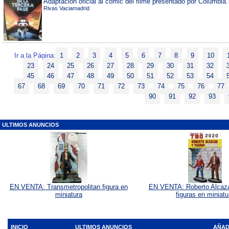
Adaptación oficial al comic del filme presentado por Columbia.
Rivas Vaciamadrid
Ir a la Página:
1
2
3
4
5
6
7
8
9
10
23
24
25
26
27
28
29
30
31
32
45
46
47
48
49
50
51
52
53
54
67
68
69
70
71
72
73
74
75
76
77
90
91
92
93
ULTIMOS ANUNCIOS
EN VENTA: Transmetropolitan figura en
EN VENTA: Roberto Alcaza
miniatura
figuras en miniatu
INICIO
ULTIMOS ANUNCIOS
AÑAD