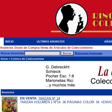
INICIO
ULTIMOS ANUNCIOS
AÑAD
Anuncios Gratis de Compra-Venta de Articulos de Coleccionismo
Buscar Anuncios
Búsqueda Avanzada
Inicio
»
Comics de Coleccionista
Anuncios
EN VENTA:
TARZAN Nº 14
TARZAN VOLUMEN 1 Nº14. 36 PÁGINAS COLOR. 5€ +ENV