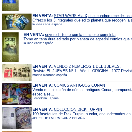
EN VENTA:
STAR WARS-Ala X,el escuadron rebelde - co
Ofrezco los 3 integrales que editó planeta que recogen la
la linea cadiz españa
EN VENTA:
severed - tomo con la miniserie completa
Tomo en tapa dura editado por planeta de agostini comics que r
la linea cadiz españa
EN VENTA:
VENDO 2 NUMEROS 1 DEL JUEVES.
Revista EL JUEVES Nº 1 - Año I - ORIGINAL 1977 Revista d
madrid alcorcon españa
EN VENTA:
CÓMICS ANTIGUOS CONAN
Vendo mi colección de cómics antiguos Conan, compuesta
especiales...
Barcelona España
EN VENTA:
COLECCION DICK TURPIN
100 fascículos de Dick Turpin, a color, encuadernados e
JEREZ DE LA FRA. CADIZ ESPAÑA