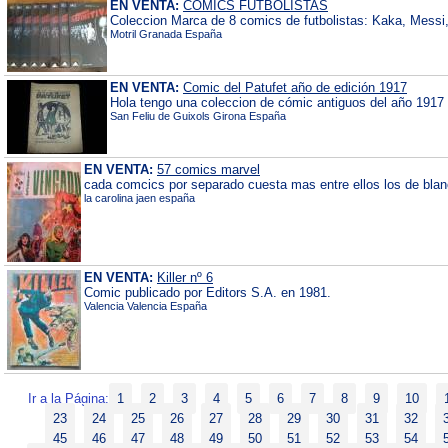
EN VENTA:
COMICS FUTBOLISTAS
Coleccion Marca de 8 comics de futbolistas: Kaka, Messi,
Motril Granada España
EN VENTA:
Comic del Patufet año de edición 1917
Hola tengo una coleccion de cómic antiguos del año 1917
San Feliu de Guixols Girona España
EN VENTA:
57 comics marvel
cada comcics por separado cuesta mas entre ellos los de blan
la carolina jaen españa
EN VENTA:
Killer nº 6
Comic publicado por Editors S.A. en 1981.
Valencia Valencia España
Ir a la Página:
1
2
3
4
5
6
7
8
9
10
23
24
25
26
27
28
29
30
31
32
45
46
47
48
49
50
51
52
53
54