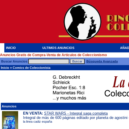
INICIO
ULTIMOS ANUNCIOS
AÑAD
Anuncios Gratis de Compra-Venta de Articulos de Coleccionismo
Buscar Anuncios
Búsqueda Avanzada
Inicio
»
Comics de Coleccionista
Anuncios
EN VENTA:
STAR WARS - Integral saga completa
Integral de más de 600 páginas editado por planeta de agostini
la linea cadiz españa