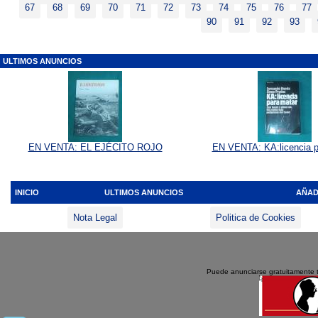
67
68
69
70
71
72
73
74
75
76
77
90
91
92
93
ULTIMOS ANUNCIOS
EN VENTA: EL EJÉCITO ROJO
EN VENTA: KA:licencia p
INICIO
ULTIMOS ANUNCIOS
AÑAD
Nota Legal
Politica de Cookies
Puede anunciarse gratuitamente 