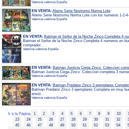
Valencia valencia España
EN VENTA:
Aliens Serie Nostromo Norma Lote
Aliens Serie Nostromo Norma Lote con los numeros 1-2-4-
Valencia valencia España
EN VENTA:
Batman el Señor de la Noche Zinco Completa 4 n
Batman el Señor de la Noche Zinco Completa 4 numeros en bue
comprador....
Valencia valencia España
EN VENTA:
Batman Justicia Ciega Zinco. Coleccion com
Batman Justicia Ciega Zinco. Coleccion completa 3 numer
Valencia valencia España
EN VENTA:
Batman Predator Zinco 3 ejemplares Complet
Batman Predator Zinco 3 ejemplares Completa en muy bu
envio...
Valencia valencia España
Ir a la Página:
1
2
3
4
5
6
7
8
9
10
23
24
25
26
27
28
29
30
31
32
45
46
47
48
49
50
51
52
53
54