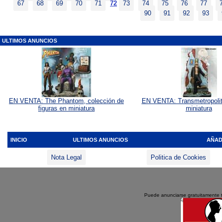
67
68
69
70
71
72
73
74
75
76
77
90
91
92
93
ULTIMOS ANUNCIOS
EN VENTA: The Phantom, colección de
EN VENTA: Transmetropolita
figuras en miniatura
miniatura
INICIO
ULTIMOS ANUNCIOS
AÑAD
Nota Legal
Politica de Cookies
Puede anunciarse gratuitamente 