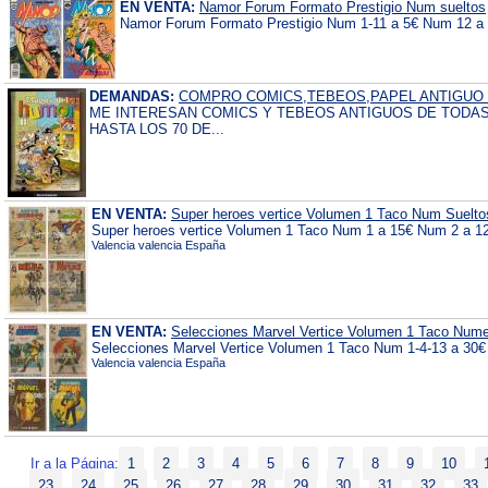
EN VENTA:
Namor Forum Formato Prestigio Num sueltos
Namor Forum Formato Prestigio Num 1-11 a 5€ Num 12 a 6
DEMANDAS:
COMPRO COMICS,TEBEOS,PAPEL ANTIGUO
ME INTERESAN COMICS Y TEBEOS ANTIGUOS DE TODAS
HASTA LOS 70 DE...
EN VENTA:
Super heroes vertice Volumen 1 Taco Num Suelto
Super heroes vertice Volumen 1 Taco Num 1 a 15€ Num 2 a 1
Valencia valencia España
EN VENTA:
Selecciones Marvel Vertice Volumen 1 Taco Nume
Selecciones Marvel Vertice Volumen 1 Taco Num 1-4-13 a 30€ 
Valencia valencia España
Ir a la Página:
1
2
3
4
5
6
7
8
9
10
23
24
25
26
27
28
29
30
31
32
33