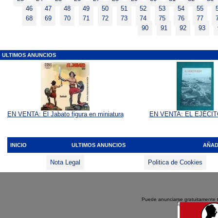
46
47
48
49
50
51
52
53
54
55
68
69
70
71
72
73
74
75
76
77
90
91
92
93
ULTIMOS ANUNCIOS
EN VENTA: El Jabato figura en miniatura
EN VENTA: EL EJÉCI
INICIO
ULTIMOS ANUNCIOS
AÑAD
Nota Legal
Politica de Cookies
Puede anunciarse gratuitamente 