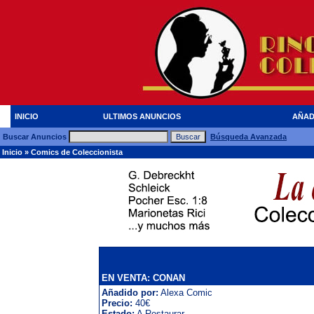
INICIO
ULTIMOS ANUNCIOS
AÑAD
Buscar Anuncios
Búsqueda Avanzada
Inicio
»
Comics de Coleccionista
EN VENTA: CONAN
Añadido por:
Alexa Comic
Precio:
40€
Estado:
A Restaurar