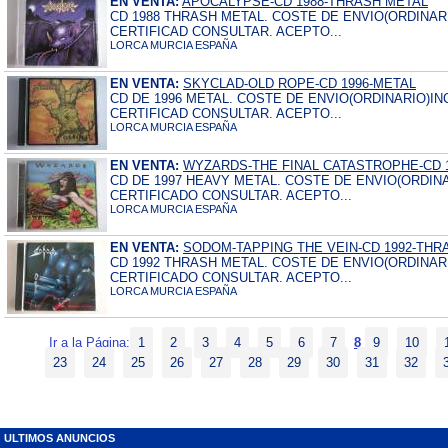
EN VENTA:
APOCALYPSE-CD 1988-THRASH METAL
CD 1988 THRASH METAL. COSTE DE ENVIO(ORDINARI
CERTIFICAD CONSULTAR. ACEPTO...
LORCA MURCIA ESPAÑA
EN VENTA:
SKYCLAD-OLD ROPE-CD 1996-METAL
CD DE 1996 METAL. COSTE DE ENVIO(ORDINARIO)IN
CERTIFICAD CONSULTAR. ACEPTO...
LORCA MURCIA ESPAÑA
EN VENTA:
WYZARDS-THE FINAL CATASTROPHE-CD 
CD DE 1997 HEAVY METAL. COSTE DE ENVIO(ORDINA
CERTIFICADO CONSULTAR. ACEPTO...
LORCA MURCIA ESPAÑA
EN VENTA:
SODOM-TAPPING THE VEIN-CD 1992-THR
CD 1992 THRASH METAL. COSTE DE ENVIO(ORDINARI
CERTIFICADO CONSULTAR. ACEPTO...
LORCA MURCIA ESPAÑA
Ir a la Página:
1
2
3
4
5
6
7
8
9
10
23
24
25
26
27
28
29
30
31
32
ULTIMOS ANUNCIOS