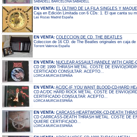
SABADELL BARCELONA SABADELL
EN VENTA:
EL ÚLTIMO DE LA FILA SINGLES Y MAQU
Caja en Edición Limitada con 6 CDs: 1. El que canta su m
Las Rozas Madrid España
EN VENTA:
COLECCION DE CD. THE BEATLES
Coleccion de 16 CD. de The Beatles originales en caja de
Torrent Valencia España
EN VENTA:
NUCLEAR ASSAULT-HANDLE WITH CARE-C
CD DE 1999 THRASH METAL. COSTE DE ENVIO(ORDIN
CERTICADO CONSULTAR. ACEPTO...
LORCA MURCIA ESPAÑA
EN VENTA:
AC/DC-IF YOU WANT BLOOD-CD-HARD HE
CD AC/DC HARD ROCK METAL. COSTE DE ENVIO(ORD
CERTIFICADO CONSULTAR. ACEPTO...
LORCA MURCIA ESPAÑA
EN VENTA:
CARCASS-HEARTWORK-CD-DEATH THRA
CD CARRCASS-DEATH THRASH METAL. COSTE DE ENV
QUIERE CERTIFICADO...
LORCA MURCIA ESPAÑA