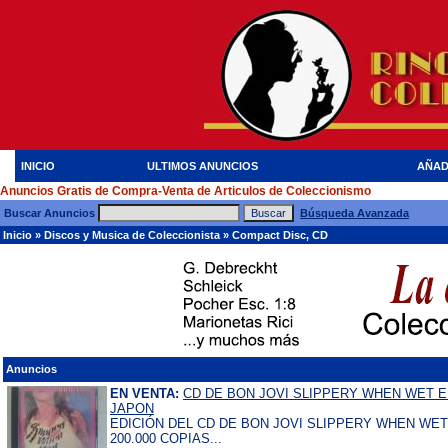
INICIO
ULTIMOS ANUNCIOS
AÑAD
Anuncios Gratis de Compra-Venta de Articulos de Coleccionismo
Buscar Anuncios
Búsqueda Avanzada
Inicio
»
Discos y Musica de Coleccionista
»
Compact Disc, CD
Anuncios
EN VENTA:
CD DE BON JOVI SLIPPERY WHEN WET E
JAPON
EDICIÓN DEL CD DE BON JOVI SLIPPERY WHEN WET
200.000 COPIAS...