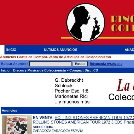
INICIO
ULTIMOS ANUNCIOS
AÑAD
Anuncios Gratis de Compra-Venta de Articulos de Coleccionismo
Buscar Anuncios
Búsqueda Avanzada
Inicio
»
Discos y Musica de Coleccionista
»
Compact Disc, CD
Anuncios
EN VENTA:
ROLLING STONES AMERICAN TOUR 1972 
ROLLING STONES AMERICAN TOUR 1972 3 CDS Practica
sonoro para...
ZARAGOZA ZARAGOZA ESPAÑA