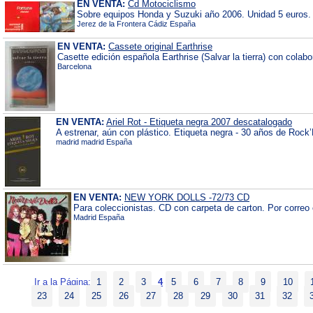
EN VENTA:
Cd Motociclismo
Sobre equipos Honda y Suzuki año 2006. Unidad 5 euros.
Jerez de la Frontera Cádiz España
EN VENTA:
Cassete original Earthrise
Casette edición española Earthrise (Salvar la tierra) con colab
Barcelona
EN VENTA:
Ariel Rot - Etiqueta negra 2007 descatalogado
A estrenar, aún con plástico. Etiqueta negra - 30 años de Rock’
madrid madrid España
EN VENTA:
NEW YORK DOLLS -72/73 CD
Para coleccionistas. CD con carpeta de carton. Por correo c
Madrid España
Ir a la Página:
1
2
3
4
5
6
7
8
9
10
23
24
25
26
27
28
29
30
31
32