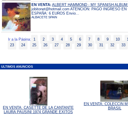
EN VENTA:
ALBERT HAMMOND - MY SPANISH ALBUM -
jobitonet@hotmail.com ATENCION: PAGO INGRESO E
ESPAÑA: 6 EUROS Envio...
ALBACETE SPAIN
Ir a la Página:
1
2
3
4
5
6
7
8
9
10
23
24
25
26
27
28
29
30
31
32
33
ULTIMOS ANUNCIOS
EN VENTA: COLECCIN M
EN VENTA: CASETTE DE LA CANTANTE
BRASIL
LAURA PAUSINI 1974 GRANDE EXITOS