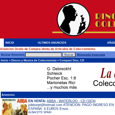
INICIO
ULTIMOS ANUNCIOS
AÑAD
Anuncios Gratis de Compra-Venta de Articulos de Coleccionismo
Buscar Anuncios
Búsqueda Avanzada
Inicio
»
Discos y Musica de Coleccionista
»
Compact Disc, CD
Anuncios
EN VENTA:
ABBA - WATERLOO - CD (1974)
jobitonet@hotmail.com ATENCION: PAGO INGRESO E
ESPAÑA: 6 EUROS Envio...
ALBACETE SPAIN