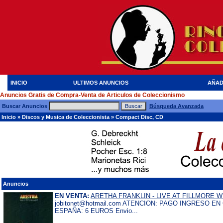
INICIO
ULTIMOS ANUNCIOS
AÑAD
Anuncios Gratis de Compra-Venta de Articulos de Coleccionismo
Buscar Anuncios
Búsqueda Avanzada
Inicio
»
Discos y Musica de Coleccionista
»
Compact Disc, CD
Anuncios
EN VENTA:
ARETHA FRANKLIN - LIVE AT FILLMORE WE
jobitonet@hotmail.com ATENCION: PAGO INGRESO E
ESPAÑA: 6 EUROS Envio...