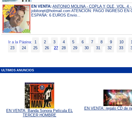
EN VENTA:
ANTONIO MOLINA - COPLA Y OLE, VOL. 4 - C
jobitonet@hotmail.com ATENCION: PAGO INGRESO E
ESPAÑA: 6 EUROS Envio...
Ir a la Página:
1
2
3
4
5
6
7
8
9
10
23
24
25
26
27
28
29
30
31
32
33
ULTIMOS ANUNCIOS
EN VENTA: regalo CD de nu
EN VENTA: Banda Sonora Película EL
TERCER HOMBRE