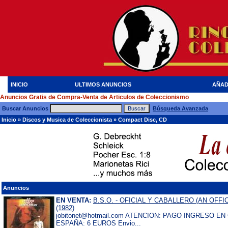
INICIO
ULTIMOS ANUNCIOS
AÑAD
Anuncios Gratis de Compra-Venta de Articulos de Coleccionismo
Buscar Anuncios
Búsqueda Avanzada
Inicio
»
Discos y Musica de Coleccionista
»
Compact Disc, CD
Anuncios
EN VENTA:
B.S.O. - OFICIAL Y CABALLERO (AN OFF
(1982)
jobitonet@hotmail.com ATENCION: PAGO INGRESO E
ESPAÑA: 6 EUROS Envio...