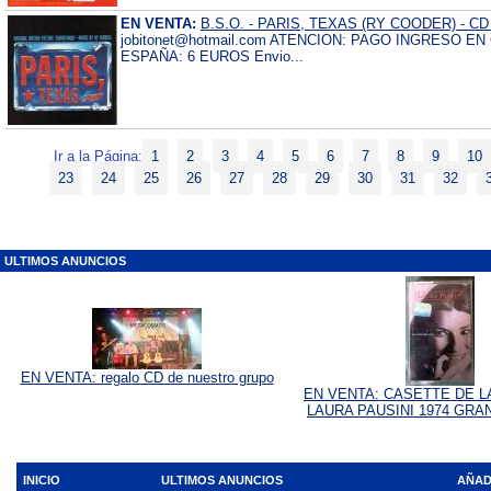
EN VENTA:
B.S.O. - PARIS, TEXAS (RY COODER) - CD 
jobitonet@hotmail.com ATENCION: PAGO INGRESO E
ESPAÑA: 6 EUROS Envio...
Ir a la Página:
1
2
3
4
5
6
7
8
9
10
23
24
25
26
27
28
29
30
31
32
ULTIMOS ANUNCIOS
EN VENTA: regalo CD de nuestro grupo
EN VENTA: CASETTE DE L
LAURA PAUSINI 1974 GRA
INICIO
ULTIMOS ANUNCIOS
AÑAD