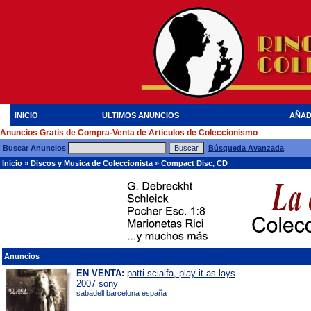
INICIO
ULTIMOS ANUNCIOS
AÑAD
Anuncios Gratis de Compra-Venta de Articulos de Coleccionismo
Buscar Anuncios
Búsqueda Avanzada
Inicio
»
Discos y Musica de Coleccionista
»
Compact Disc, CD
Anuncios
EN VENTA:
patti scialfa, play it as lays
2007 sony
sabadell barcelona españa