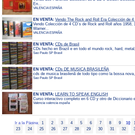
En...
VALENCIA ESPAÑA
EN VENTA:
Vendo The Rock and Roll Era Colección de 4
Vendo Colección de 4 CD´s de Rock and Roll años 1958, 
Warner...
VALENCIA ESPAÑA
EN VENTA:
CDs de Brasil
CDs hecho en Brazil e en todo el mundo rock, hard, metal,
Sao Paulo SP Brasil
EN VENTA:
CDs DE MUSICA BRASILEÑA
cds de musica brasilenã de todo tipo como la bossa nova,
Sao Paulo SP Brasil
EN VENTA:
LEARN TO SPEAK ENGLISH
Curso interactivo completo en 6 CD y otro de Diccionario 
Valencia valencia españa
Ir a la Página:
1
2
3
4
5
6
7
8
9
10
23
24
25
26
27
28
29
30
31
32