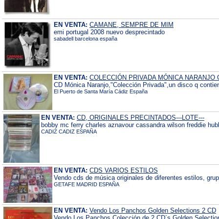
EN VENTA:
CAMANE, SEMPRE DE MIM
emi portugal 2008 nuevo desprecintado
sabadell barcelona españa
EN VENTA:
COLECCIÓN PRIVADA MÓNICA NARANJO
CD Mónica Naranjo,"Colección Privada",un disco q contien
El Puerto de Santa María Cádiz España
EN VENTA:
CD, ORIGINALES PRECINTADOS---LOTE---
bobby mc ferry charles aznavour cassandra wilson freddie hub
CADIZ CADIZ ESPAÑA
EN VENTA:
CDS VARIOS ESTILOS
Vendo cds de música originales de diferentes estilos, grupos
GETAFE MADRID ESPAÑA
EN VENTA:
Vendo Los Panchos Golden Selections 2 CD
Vendo Los Panchos Colección de 2 CD´s Golden Selectio