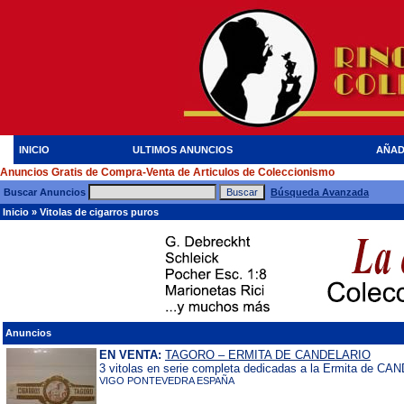
INICIO
ULTIMOS ANUNCIOS
AÑAD
Anuncios Gratis de Compra-Venta de Articulos de Coleccionismo
Buscar Anuncios
Búsqueda Avanzada
Inicio
»
Vitolas de cigarros puros
Anuncios
EN VENTA:
TAGORO – ERMITA DE CANDELARIO
3 vitolas en serie completa dedicadas a la Ermita de CA
VIGO PONTEVEDRA ESPAÑA