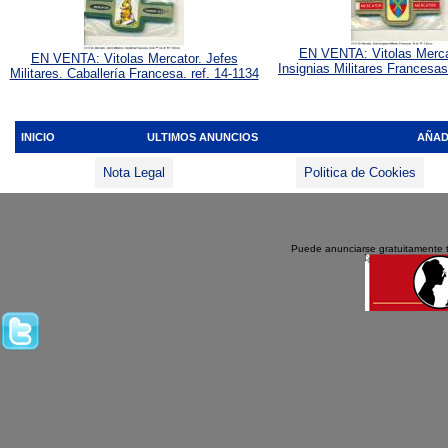
EN VENTA: Vitolas Mercat
EN VENTA: Vitolas Mercator. Jefes
Insignias Militares Francesas
Militares. Caballería Francesa. ref. 14-1134
INICIO
ULTIMOS ANUNCIOS
AÑAD
Nota Legal
Politica de Cookies
Puede anunciarse gratuitamente 