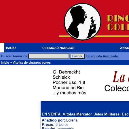
INICIO
ULTIMOS ANUNCIOS
AÑAD
Buscar Anuncios
Búsqueda Avanzada
Inicio
»
Vitolas de cigarros puros
EN VENTA: Vitolas Mercator. Jefes Militares. Escue
Añadido por:
Lorena
Precio:
3 Euros
Estado:
Impecable