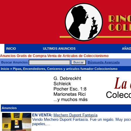
INICIO
ULTIMOS ANUNCIOS
AÑAD
Anuncios Gratis de Compra-Venta de Articulos de Coleccionismo
Buscar Anuncios
Búsqueda Avanzada
Inicio
»
Pipas, Encendedores, Ceniceros y articulos fumador Coleccionismo
Anuncios
EN VENTA:
Mechero Dupont Fantasía
Vendo Mechero Dupont Fantasía. Fue un regalo. Muy poco
papeles,...