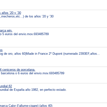
s años ’20 y ’30
s,mecheros,etc...) de los años ’20 y ’30
arca win.
a o 5 euros del envio.mov.693485789
es
gog de oro, años 60)Made in France 2º Dupont (numerado 2393EF,años...
4 ceniceros de porcelana.
n barcelona o 6 euros del envio.mov.693485789
undial 82
mundial de España año 1982, en perfecto estado.
arca Calor (l’allume-cigare) (años 40)