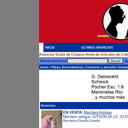
INICIO
ULTIMOS ANUNCIOS
Anuncios Gratis de Compra-Venta de Articulos de Col
Buscar Anuncios
B
Inicio
»
Pipas, Encendedores, Ceniceros y articulos fuma
Anuncios
EN VENTA:
Mechero Antiguo
Mechero antiguo JUTSON-20 LIC 23 E
Barcelona España España