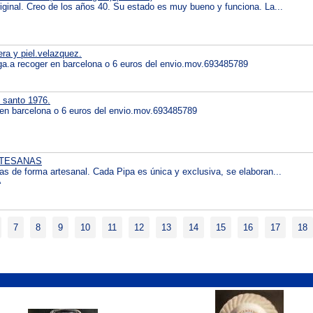
iginal. Creo de los años 40. Su estado es muy bueno y funciona. La...
ra y piel.velazquez.
ga.a recoger en barcelona o 6 euros del envio.mov.693485789
 santo 1976.
 en barcelona o 6 euros del envio.mov.693485789
RTESANAS
as de forma artesanal. Cada Pipa es única y exclusiva, se elaboran...
A
7
8
9
10
11
12
13
14
15
16
17
18