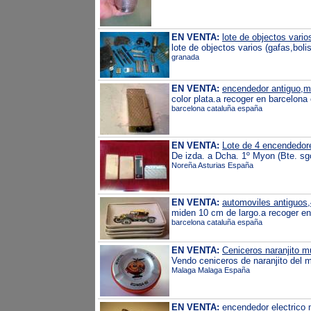
EN VENTA:
lote de objectos vario
lote de objectos varios (gafas,boli
granada
EN VENTA:
encendedor antiguo,m
color plata.a recoger en barcelon
barcelona cataluña españa
EN VENTA:
Lote de 4 encendedor
De izda. a Dcha. 1º Myon (Bte. s
Noreña Asturias España
EN VENTA:
automoviles antiguos,
miden 10 cm de largo.a recoger e
barcelona cataluña españa
EN VENTA:
Ceniceros naranjito m
Vendo ceniceros de naranjito del 
Malaga Malaga España
EN VENTA:
encendedor electrico m