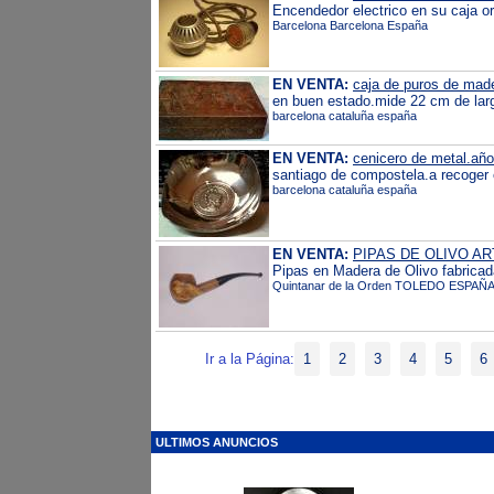
Encendedor electrico en su caja or
Barcelona Barcelona España
EN VENTA:
caja de puros de made
en buen estado.mide 22 cm de lar
barcelona cataluña españa
EN VENTA:
cenicero de metal.año
santiago de compostela.a recoger
barcelona cataluña españa
EN VENTA:
PIPAS DE OLIVO A
Pipas en Madera de Olivo fabricad
Quintanar de la Orden TOLEDO ESPAÑ
Ir a la Página:
1
2
3
4
5
6
ULTIMOS ANUNCIOS