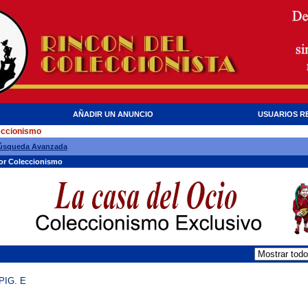
AÑADIR UN ANUNCIO
USUARIOS R
eccionismo
úsqueda Avanzada
dor Coleccionismo
PIG. E