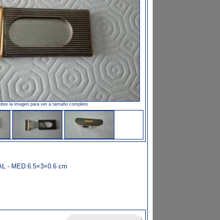
obre la imagen para ver a tamaño completo
 - MED.6.5×3×0.6 cm