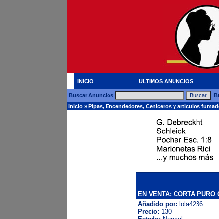
INICIO
ULTIMOS ANUNCIOS
Buscar Anuncios
B
Inicio
»
Pipas, Encendedores, Ceniceros y articulos fuma
EN VENTA: CORTA PURO 
Añadido por:
lola4236
Precio:
130
Estado:
Normal