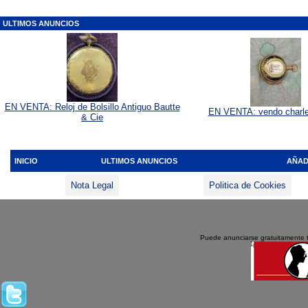
ULTIMOS ANUNCIOS
EN VENTA: Reloj de Bolsillo Antiguo Bautte
EN VENTA: vendo charle
& Cie
INICIO
ULTIMOS ANUNCIOS
AÑAD
Nota Legal
Politica de Cookies
Puede anunciarse gratuitamente 