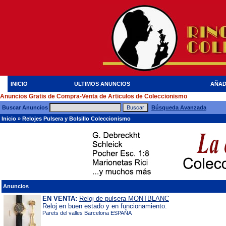
INICIO
ULTIMOS ANUNCIOS
AÑAD
Anuncios Gratis de Compra-Venta de Articulos de Coleccionismo
Buscar Anuncios
Búsqueda Avanzada
Inicio
»
Relojes Pulsera y Bolsillo Coleccionismo
Anuncios
EN VENTA:
Reloj de pulsera MONTBLANC
Reloj en buen estado y en funcionamiento.
Parets del valles Barcelona ESPAÑA