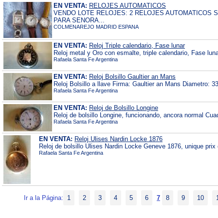
EN VENTA:
RELOJES AUTOMATICOS
VENDO LOTE RELOJES: 2 RELOJES AUTOMATICOS S
PARA SENORA...
COLMENAREJO MADRID ESPANA
EN VENTA:
Reloj Triple calendario, Fase lunar
Reloj metal y Oro con esmalte, triple calendario, Fase luna
Rafaela Santa Fe Argentina
EN VENTA:
Reloj Bolsillo Gaultier an Mans
Reloj Bolsillo a llave Firma: Gaultier an Mans Diametro
Rafaela Santa Fe Argentina
EN VENTA:
Reloj de Bolsillo Longine
Reloj de bolsillo Longine, funcionando, ancora normal Cu
Rafaela Santa Fe Argentina
EN VENTA:
Reloj Ulises Nardin Locke 1876
Reloj de bolsillo Ulises Nardin Locke Geneve 1876, unique prix 
Rafaela Santa Fe Argentina
Ir a la Página:
1
2
3
4
5
6
7
8
9
10