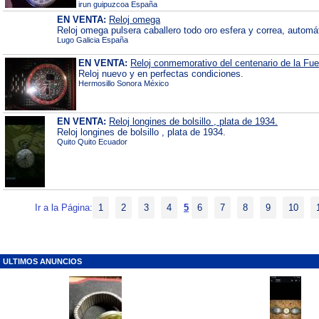
irun guipuzcoa España
EN VENTA:
Reloj omega
Reloj omega pulsera caballero todo oro esfera y correa, automá
Lugo Galicia España
EN VENTA:
Reloj conmemorativo del centenario de la Fue
Reloj nuevo y en perfectas condiciones.
Hermosillo Sonora México
EN VENTA:
Reloj longines de bolsillo , plata de 1934.
Reloj longines de bolsillo , plata de 1934.
Quito Quito Ecuador
Ir a la Página:
1
2
3
4
5
6
7
8
9
10
ULTIMOS ANUNCIOS