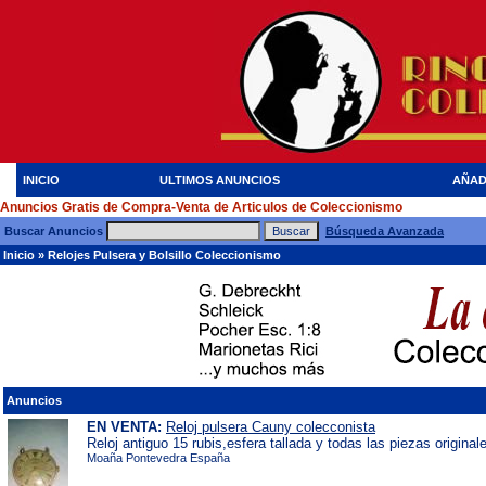
INICIO
ULTIMOS ANUNCIOS
AÑAD
Anuncios Gratis de Compra-Venta de Articulos de Coleccionismo
Buscar Anuncios
Búsqueda Avanzada
Inicio
»
Relojes Pulsera y Bolsillo Coleccionismo
Anuncios
EN VENTA:
Reloj pulsera Cauny colecconista
Reloj antiguo 15 rubis,esfera tallada y todas las piezas original
Moaña Pontevedra España