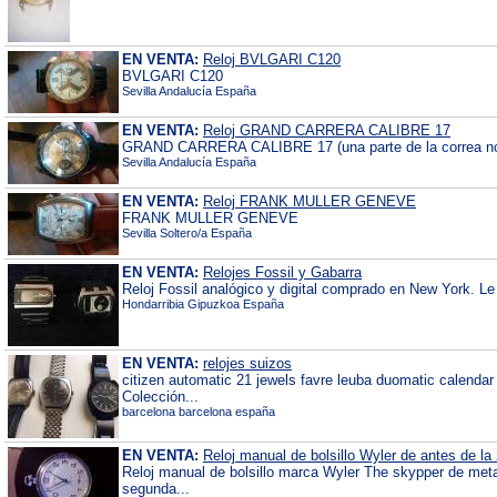
EN VENTA:
Reloj BVLGARI C120
BVLGARI C120
Sevilla Andalucía España
EN VENTA:
Reloj GRAND CARRERA CALIBRE 17
GRAND CARRERA CALIBRE 17 (una parte de la correa no 
Sevilla Andalucía España
EN VENTA:
Reloj FRANK MULLER GENEVE
FRANK MULLER GENEVE
Sevilla Soltero/a España
EN VENTA:
Relojes Fossil y Gabarra
Reloj Fossil analógico y digital comprado en New York. Le 
Hondarribia Gipuzkoa España
EN VENTA:
relojes suizos
citizen automatic 21 jewels favre leuba duomatic calendar 
Colección...
barcelona barcelona españa
EN VENTA:
Reloj manual de bolsillo Wyler de antes de la
Reloj manual de bolsillo marca Wyler The skypper de meta
segunda...