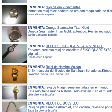
EN VENTA:
reloj de oro y diamantes
fantastico reloj rolex cadette de oro con maquinaria de di
busot alicante españa
EN VENTA:
Omega Seamaster Titan Gold
Omega Seamaster Titan Gold, auténtico. Recién revisado en
Sarón Cantabria España
EN VENTA:
RELOJ SEIKO QUARZ 5Y39 VINTAGE
En venta precioso reloj de caballero SEIKO QUARZ 5Y39,
original,...
Úbeda Jaén España
EN VENTA:
Reloj de Hombre Vulcan
El Ex mascota del Equipo de San Juan Senadores,Kimbo, ti
Bayamón Puerto Rico Puerto Rico
EN VENTA:
reloj de Piaget serie limitada,7 en el mundo
Este reloj tiene mucha historia, solo existen 7 en el mund
Lliria Valencia España
EN VENTA:
RELOJ DE BOLSILLO
Reloj de plata marca Abramlet, con cadena, revisado por e
Bagà Barcelona España