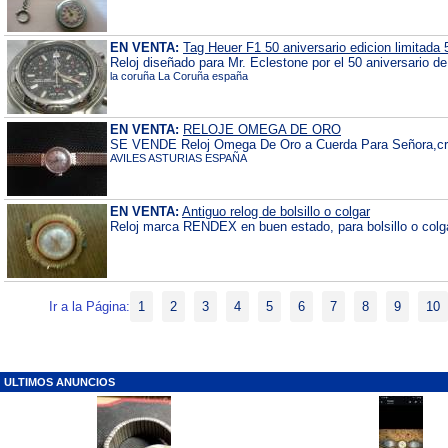
EN VENTA:
Tag Heuer F1 50 aniversario edicion limitada
Reloj diseñado para Mr. Eclestone por el 50 aniversario de 
la coruña La Coruña españa
EN VENTA:
RELOJE OMEGA DE ORO
SE VENDE Reloj Omega De Oro a Cuerda Para Señora,cristal
AVILES ASTURIAS ESPAÑA
EN VENTA:
Antiguo relog de bolsillo o colgar
Reloj marca RENDEX en buen estado, para bolsillo o colgar.
Ir a la Página:
1
2
3
4
5
6
7
8
9
10
ULTIMOS ANUNCIOS