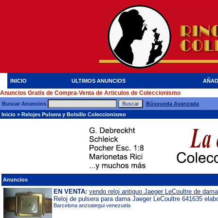
INICIO
ULTIMOS ANUNCIOS
AÑAD
Anuncios Gratis de Compra-Venta de Articulos de Coleccionismo
Buscar Anuncios
Búsqueda Avanzada
Inicio
»
Relojes Pulsera y Bolsillo Coleccionismo
Anuncios
EN VENTA:
vendo reloj antiguo Jaeger LeCoultre de dama
Reloj de pulsera para dama Jaeger LeCoultre 641635 elabo
Barcelona anzoategui venezuela