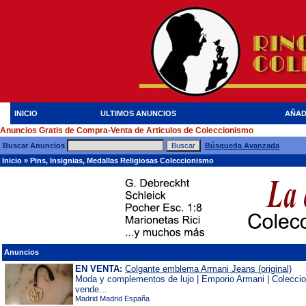
INICIO
ULTIMOS ANUNCIOS
AÑAD
Anuncios Gratis de Compra-Venta de Articulos de Coleccionismo
Buscar Anuncios
Búsqueda Avanzada
Inicio
»
Pins, Insignias, Medallas Religiosas Coleccionismo
Anuncios
EN VENTA:
Colgante emblema Armani Jeans (original)
Moda y complementos de lujo | Emporio Armani | Colecc
vende...
Madrid Madrid España