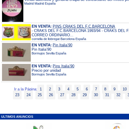
Madrid Madrid España
EN VENTA:
PINS CRAKS DEL F.C.BARCELONA
- CRAKS DEL F.C.BARCELONA 1993/94 - CRAKS DEL 
CORREO ORDINARIO...
cornella de llobregat Barcelona España
EN VENTA:
Pin Italia’90
Pin Italia’90
Bormujos Sevilla España
EN VENTA:
Pins Italia’90
Precio por unidad
Bormujos Sevilla España
Ir a la Página:
1
2
3
4
5
6
7
8
9
10
23
24
25
26
27
28
29
30
31
32
ULTIMOS ANUNCIOS