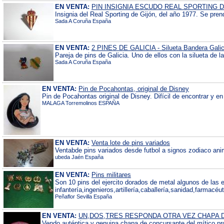
EN VENTA:
PIN INSIGNIA ESCUDO REAL SPORTING DE
Insignia del Real Sporting de Gijón, del año 1977. Se pre
Sada A Coruña España
EN VENTA:
2 PINES DE GALICIA - Silueta Bandera Galic
Pareja de pins de Galicia. Uno de ellos con la silueta de 
Sada A Coruña España
EN VENTA:
Pin de Pocahontas, original de Disney
Pin de Pocahontas original de Disney. Difícil de encontrar y 
MALAGA Torremolinos ESPAÑA
EN VENTA:
Venta lote de pins variados
Ventabde pins variados desde futbol a signos zodiaco an
ubeda Jaén España
EN VENTA:
Pins militares
Son 10 pins del ejercito dorados de metal algunos de las 
infantería,ingenieros,artillería,caballería,sanidad,farmacéut
Peñaflor Sevilla España
EN VENTA:
UN,DOS,TRES RESPONDA OTRA VEZ CHAPA
Vendo auténtica y genuina chapa de concursante del mítico