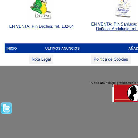
EN VENTA: Pin Sanlúcar.
EN VENTA: Pin Decleor. ref. 132-64
Doñana. Andalucia. ref
INICIO
ULTIMOS ANUNCIOS
AÑAD
Nota Legal
Politica de Cookies
Puede anunciarse gratuitamente 