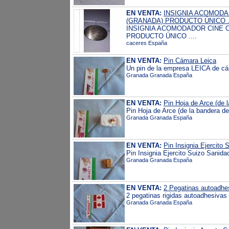
EN VENTA:
INSIGNIA ACOMODA
(GRANADA) PRODUCTO ÚNICO 
INSIGNIA ACOMODADOR CINE C
PRODUCTO ÚNICO ....
caceres España
EN VENTA:
Pin Cámara Leica
Un pin de la empresa LEICA de cá
Granada Granada España
EN VENTA:
Pin Hoja de Arce (de 
Pin Hoja de Arce (de la bandera d
Granada Granada España
EN VENTA:
Pin Insignia Ejercito
Pin Insignia Ejercito Suizo Sanid
Granada Granada España
EN VENTA:
2 Pegatinas autoadhe
2 pegatinas rigidas autoadhesivas
Granada Granada España