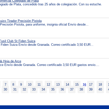
omercial Colegiado de Plata
egiado de Plata, concedido tras 25 años de colegiación. Con su estuche.
Suizo Tirador Precisión Pistola
 Precisión Pistola, para uniforme, insignia oficial Envío desde...
Fusil Club St Fiden Suiza
t Fiden Suiza Envío desde Granada. Correo certificado 3,50 EUR...
á Hoja de Arce
e Envío desde Granada. Correo certificado 3,50 EUR gastos envio....
7
8
9
10
11
12
13
14
15
16
17
18
30
31
32
33
34
35
36
37
38
39
40