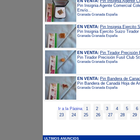
EN VENTA:
Pin Insignia Agente C
Pin Insignia Agente Comercial Col
Envío...
Granada Granada España
EN VENTA:
Pin Insignia Ejercito 
Pin Insignia Ejercito Suizo Tirador
Granada Granada España
EN VENTA:
Pin Tirador Precisión 
Pin Tirador Precisión Fusil Club S
Granada Granada España
EN VENTA:
Pin Bandera de Canad
Pin Bandera de Canadá Hoja de Arc
Granada Granada España
Ir a la Página:
1
2
3
4
5
6
23
24
25
26
27
28
29
ULTIMOS ANUNCIOS