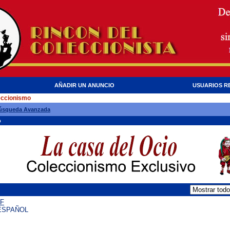
AÑADIR UN ANUNCIO
USUARIOS R
eccionismo
úsqueda Avanzada
o
CF
ESPAÑOL