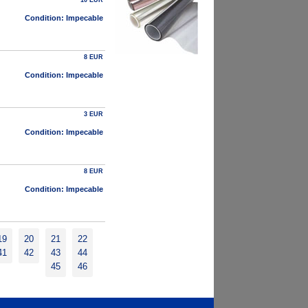
10 EUR
Condition: Impecable
8 EUR
Condition: Impecable
3 EUR
Condition: Impecable
8 EUR
Condition: Impecable
19
20
21
22
41
42
43
44
45
46