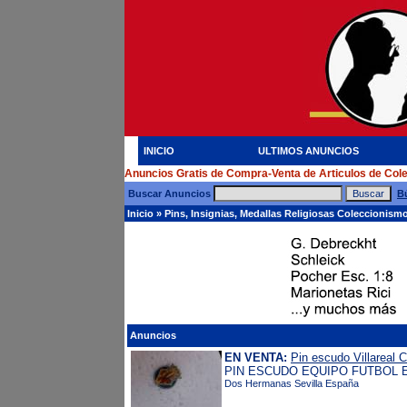
INICIO
ULTIMOS ANUNCIOS
Anuncios Gratis de Compra-Venta de Articulos de Col
Buscar Anuncios
B
Inicio
»
Pins, Insignias, Medallas Religiosas Coleccionism
Anuncios
EN VENTA:
Pin escudo Villareal 
PIN ESCUDO EQUIPO FUTBOL 
Dos Hermanas Sevilla España