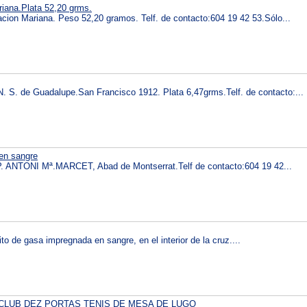
iana.Plata 52,20 grms.
acion Mariana. Peso 52,20 gramos. Telf. de contacto:604 19 42 53.Sólo...
 S. de Guadalupe.San Francisco 1912. Plata 6,47grms.Telf. de contacto:...
en sangre
. ANTONI Mª.MARCET, Abad de Montserrat.Telf de contacto:604 19 42...
cito de gasa impregnada en sangre, en el interior de la cruz....
 CLUB DEZ PORTAS TENIS DE MESA DE LUGO