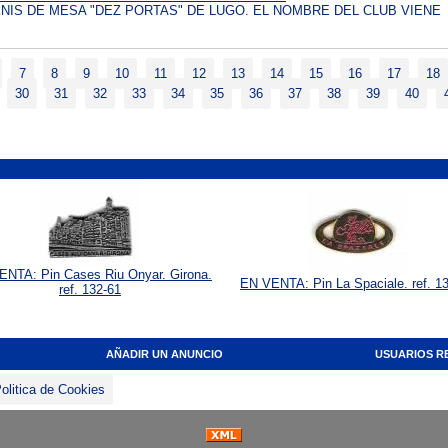
ENIS DE MESA "DEZ PORTAS" DE LUGO. EL NOMBRE DEL CLUB VIENE
7
8
9
10
11
12
13
14
15
16
17
18
30
31
32
33
34
35
36
37
38
39
40
ENTA: Pin Cases Riu Onyar. Girona.
EN VENTA: Pin La Spaciale. ref. 1
ref. 132-61
AÑADIR UN ANUNCIO
USUARIOS R
olitica de Cookies