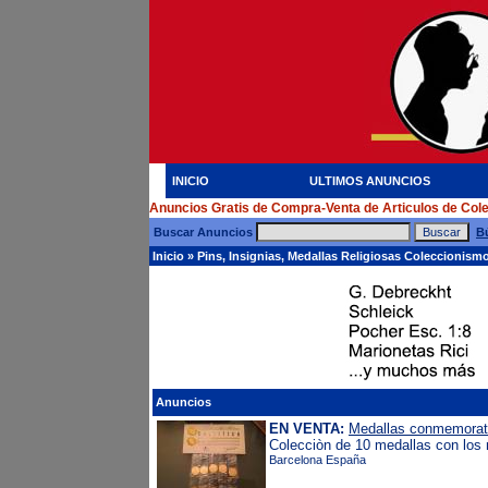
INICIO
ULTIMOS ANUNCIOS
Anuncios Gratis de Compra-Venta de Articulos de Col
Buscar Anuncios
B
Inicio
»
Pins, Insignias, Medallas Religiosas Coleccionism
Anuncios
EN VENTA:
Medallas conmemorat
Colecciòn de 10 medallas con los m
Barcelona España