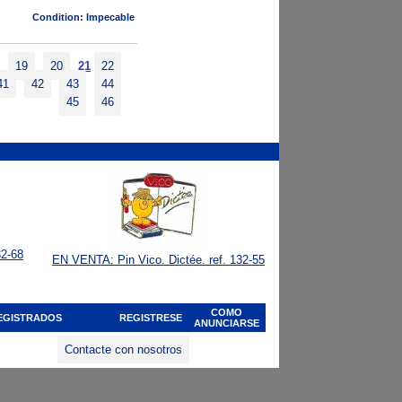
Condition: Impecable
19
20
21
22
41
42
43
44
45
46
32-68
EN VENTA: Pin Vico. Dictée. ref. 132-55
COMO
EGISTRADOS
REGISTRESE
ANUNCIARSE
Contacte con nosotros