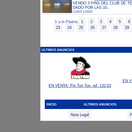
VENDO 3 PINS DEL CLUB DE T
DADO POR LAS 10...
LUGO LUGO
Ir a la Página:
1
2
3
4
5
6
23
24
25
26
27
28
29
ULTIMOS ANUNCIOS
EN V
EN VENTA: Pin Ton Ton. ref. 132-53
INICIO
ULTIMOS ANUNCIOS
Nota Legal
P