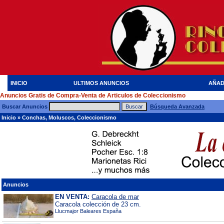
INICIO
ULTIMOS ANUNCIOS
AÑAD
Anuncios Gratis de Compra-Venta de Articulos de Coleccionismo
Buscar Anuncios
Búsqueda Avanzada
Inicio
»
Conchas, Moluscos, Coleccionismo
Anuncios
EN VENTA:
Caracola de mar
Caracola colección de 23 cm.
Llucmajor Baleares España