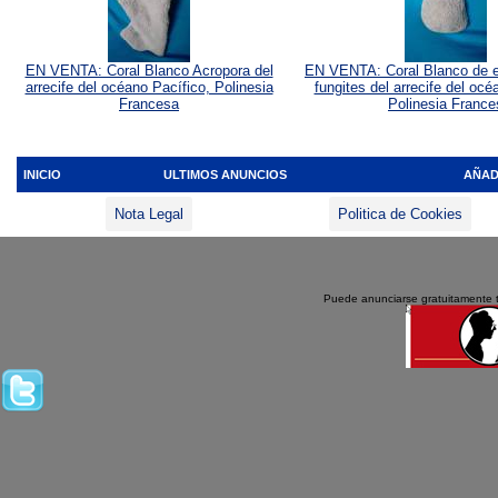
EN VENTA: Coral Blanco Acropora del
EN VENTA: Coral Blanco de es
arrecife del océano Pacífico, Polinesia
fungites del arrecife del océ
Francesa
Polinesia France
INICIO
ULTIMOS ANUNCIOS
AÑAD
Nota Legal
Politica de Cookies
Puede anunciarse gratuitamente 