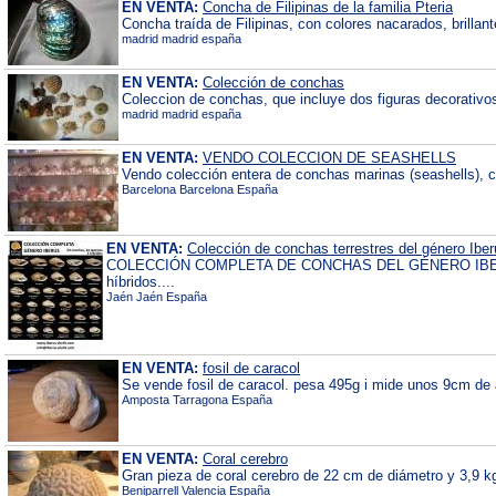
EN VENTA:
Concha de Filipinas de la familia Pteria
Concha traída de Filipinas, con colores nacarados, brilla
madrid madrid españa
EN VENTA:
Colección de conchas
Coleccion de conchas, que incluye dos figuras decorativ
madrid madrid españa
EN VENTA:
VENDO COLECCION DE SEASHELLS
Vendo colección entera de conchas marinas (seashells), c
Barcelona Barcelona España
EN VENTA:
Colección de conchas terrestres del género Ibe
COLECCIÓN COMPLETA DE CONCHAS DEL GÉNERO IBERUS (
híbridos....
Jaén Jaén España
EN VENTA:
fosil de caracol
Se vende fosil de caracol. pesa 495g i mide unos 9cm de
Amposta Tarragona España
EN VENTA:
Coral cerebro
Gran pieza de coral cerebro de 22 cm de diámetro y 3,9 k
Beniparrell Valencia España