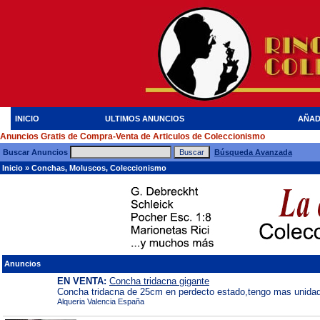
INICIO
ULTIMOS ANUNCIOS
AÑAD
Anuncios Gratis de Compra-Venta de Articulos de Coleccionismo
Buscar Anuncios
Búsqueda Avanzada
Inicio
»
Conchas, Moluscos, Coleccionismo
Anuncios
EN VENTA:
Concha tridacna gigante
Concha tridacna de 25cm en perdecto estado,tengo mas unidad
Alqueria Valencia España