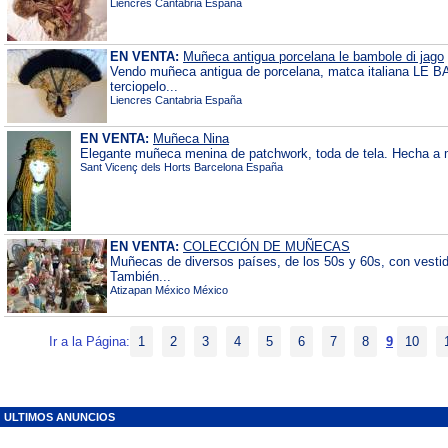
Liencres Cantabria España
EN VENTA:
Muñeca antigua porcelana le bambole di jago
Vendo muñeca antigua de porcelana, matca italiana LE 
terciopelo...
Liencres Cantabria España
EN VENTA:
Muñeca Nina
Elegante muñeca menina de patchwork, toda de tela. Hecha a ma
Sant Vicenç dels Horts Barcelona España
EN VENTA:
COLECCIÓN DE MUÑECAS
Muñecas de diversos países, de los 50s y 60s, con vestid
También...
Atizapan México México
Ir a la Página:
1
2
3
4
5
6
7
8
9
10
ULTIMOS ANUNCIOS