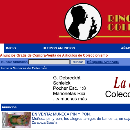
INICIO
ULTIMOS ANUNCIOS
AÑAD
Anuncios Gratis de Compra-Venta de Articulos de Coleccionismo
Buscar Anuncios
Búsqueda Avanzada
Inicio
»
Muñecas de Colección
Anuncios
EN VENTA:
MUÑECA PIN Y PON.
Muñeca pin y pon, los alegres amigos de famosita, en caj
Zaragoza España