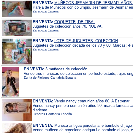
EN VENTA:
MUÑECOS JESMARIN DE JESMAR. AÑOS 
Pareja de Muñecos con columpio, Jesmarín de Jesmar en c
Zaragoza España
EN VENTA:
COQUETTE, DE FIBA.
Juguetes de colección años 70. NUEVA.
Zaragoza España
EN VENTA:
LOTE DE JUGUETES. COLECCION
Juguetes de colección década de los 70 y 80. Marcas: -F
Zaragoza España
EN VENTA:
3 muñecas de colección
Vendo tres muñecas de colección en perfecto estado,trajes origin
Zurita de Pielagos Cantabria España
EN VENTA:
Vendo nancy comunion años 80. A Estrenar!
Vendo nancy primera comunión años 80, marca famosa co
diadema...
Liencres Cantabria España
EN VENTA:
Muñeca antigua porcelana le bambole di jago
Vendo muñeca de porcelana antigua Le bambole di jago, es