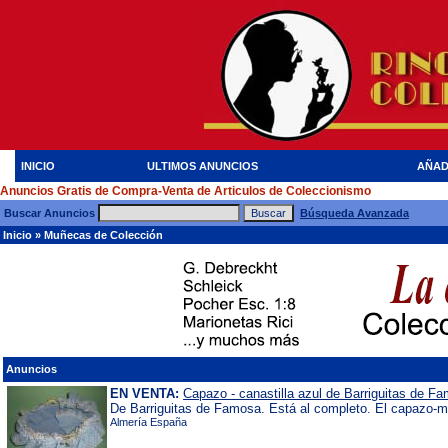
INICIO
ULTIMOS ANUNCIOS
AÑAD
Anuncios Gratis de Compra-Venta de Articulos de Coleccionismo
Buscar Anuncios
Búsqueda Avanzada
Inicio
»
Muñecas de Colección
Anuncios
EN VENTA:
Capazo - canastilla azul de Barriguitas de F
De Barriguitas de Famosa. Está al completo. El capazo-moi
Almería España