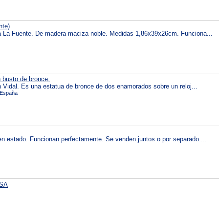
nte)
ca La Fuente. De madera maciza noble. Medidas 1,86x39x26cm. Funciona...
 busto de bronce.
n Vidal. Es una estatua de bronce de dos enamorados sobre un reloj...
e España
n estado. Funcionan perfectamente. Se venden juntos o por separado....
SA