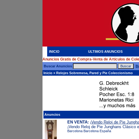
INICIO
ULTIMOS ANUNCIOS
Anuncios Gratis de Compra-Venta de Articulos de Col
Buscar Anuncios
B
Inicio
»
Relojes Sobremesa, Pared y Pie Coleccionismo
Anuncios
EN VENTA:
¡Vendo Reloj de Pie Jungh
¡Vendo Reloj de Pie Junghans Clásico e
Barcelona Barcelona España