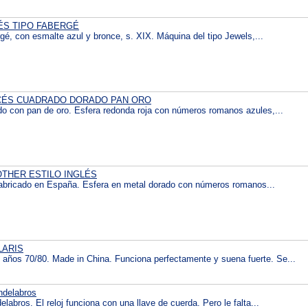
ÉS TIPO FABERGÉ
rgé, con esmalte azul y bronce, s. XIX. Máquina del tipo Jewels,...
CÉS CUADRADO DORADO PAN ORO
do con pan de oro. Esfera redonda roja con números romanos azules,...
THER ESTILO INGLÉS
s fabricado en España. Esfera en metal dorado con números romanos...
OLARIS
años 70/80. Made in China. Funciona perfectamente y suena fuerte. Se...
ndelabros
labros. El reloj funciona con una llave de cuerda. Pero le falta...