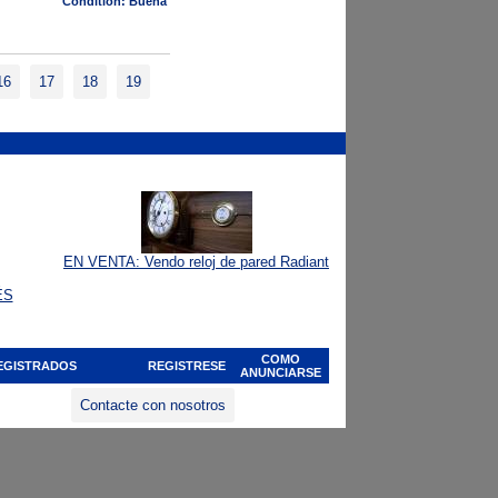
Condition: Buena
16
17
18
19
EN VENTA: Vendo reloj de pared Radiant
ÉS
COMO
EGISTRADOS
REGISTRESE
ANUNCIARSE
Contacte con nosotros