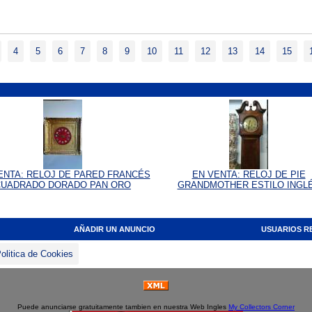
4
5
6
7
8
9
10
11
12
13
14
15
ENTA: RELOJ DE PARED FRANCÉS
EN VENTA: RELOJ DE PIE
CUADRADO DORADO PAN ORO
GRANDMOTHER ESTILO INGL
AÑADIR UN ANUNCIO
USUARIOS R
olitica de Cookies
Puede anunciarse gratuitamente tambien en nuestra Web Ingles
My Collectors Corner