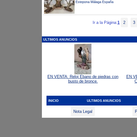
Estepona Málaga España
Ir a la Página:
1
2
3
ULTIMOS ANUNCIOS
EN VENTA: Reloj Ebano de piedras con
EN V
busto de bronce.
INICIO
ULTIMOS ANUNCIOS
Nota Legal
P