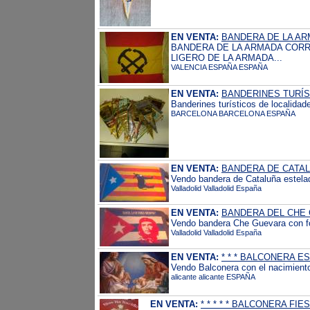
EN VENTA:
BANDERA DE LA AR
BANDERA DE LA ARMADA CORR
LIGERO DE LA ARMADA...
VALENCIA ESPAÑA ESPAÑA
EN VENTA:
BANDERINES TURÍST
Banderines turísticos de localida
BARCELONA BARCELONA ESPAÑA
EN VENTA:
BANDERA DE CATA
Vendo bandera de Cataluña estela
Valladolid Valladolid España
EN VENTA:
BANDERA DEL CHE
Vendo bandera Che Guevara con fo
Valladolid Valladolid España
EN VENTA:
* * * BALCONERA ES
Vendo Balconera con el nacimiento 
alicante alicante ESPAÑA
EN VENTA:
* * * * * BALCONERA FIE