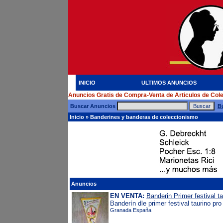
INICIO
ULTIMOS ANUNCIOS
Anuncios Gratis de Compra-Venta de Articulos de Col
Buscar Anuncios
B
Inicio
»
Banderines y banderas de coleccionismo
Anuncios
EN VENTA:
Banderin Primer festival t
Banderín dle primer festival taurino p
Granada España