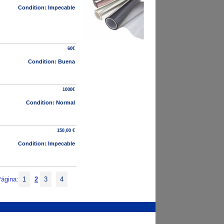
Condition: Impecable
60€
Condition: Buena
1000€
Condition: Normal
150,00 €
Condition: Impecable
Página:
1
2
3
4