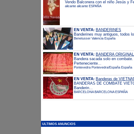
Vendo Balconera con el niño Jesús y Fel
alicante alicante ESPAÑA
EN VENTA:
BANDERINES
Banderines muy antiguos, todos lo
Benetusser Valencia España
EN VENTA:
BANDERA ORIGINA
Bandera sacada solo en combate. 
Perteneciente...
Pontevedra Pontevedra/España España
EN VENTA:
Banderas de VIETN
BANDERAS DE COMBATE VIETCONG
Banderin...
BARCELONA BARCELONA ESPAÑA
ULTIMOS ANUNCIOS