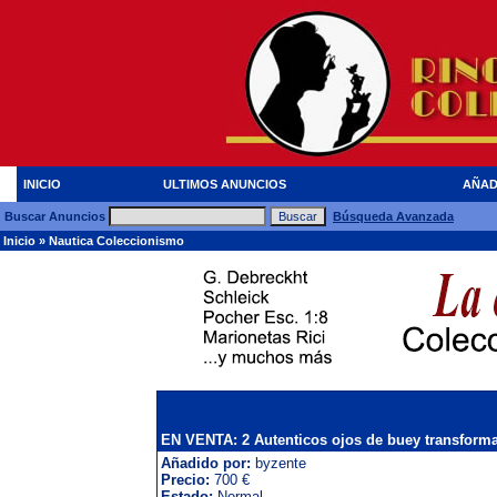
INICIO
ULTIMOS ANUNCIOS
AÑAD
Buscar Anuncios
Búsqueda Avanzada
Inicio
»
Nautica Coleccionismo
EN VENTA: 2 Autenticos ojos de buey transforma
Añadido por:
byzente
Precio:
700 €
Estado:
Normal