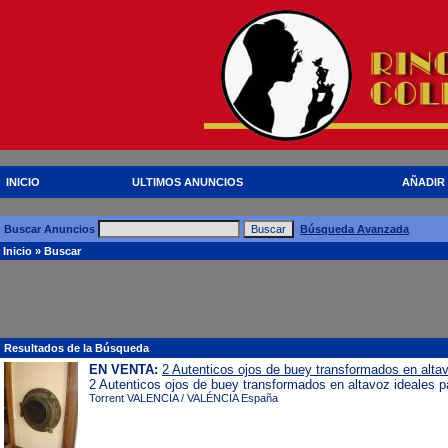
INICIO
ULTIMOS ANUNCIOS
AÑADIR
Buscar Anuncios
Búsqueda Avanzada
Inicio
» Buscar
Resultados de la Búsqueda
EN VENTA:
2 Autenticos ojos de buey transformados en alta
2 Autenticos ojos de buey transformados en altavoz ideales p
Torrent VALENCIA / VALÉNCIA España