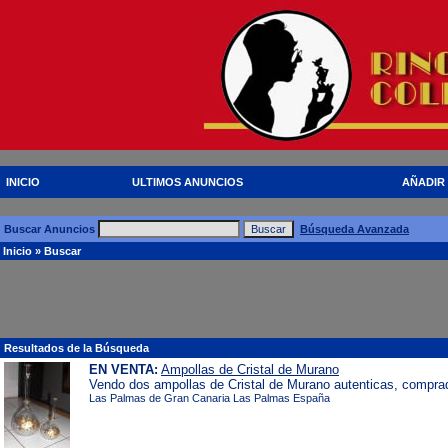
INICIO
ULTIMOS ANUNCIOS
AÑADIR
Buscar Anuncios
Búsqueda Avanzada
Inicio
» Buscar
Resultados de la Búsqueda
EN VENTA:
Ampollas de Cristal de Murano
Vendo dos ampollas de Cristal de Murano autenticas, comprad
Las Palmas de Gran Canaria Las Palmas España