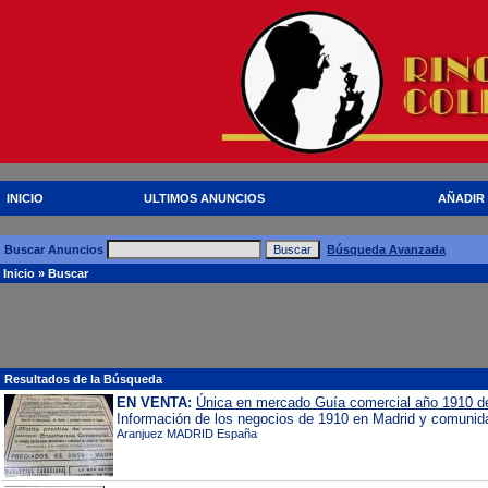
INICIO
ULTIMOS ANUNCIOS
AÑADIR
Buscar Anuncios
Búsqueda Avanzada
Inicio
» Buscar
Resultados de la Búsqueda
EN VENTA:
Única en mercado Guía comercial año 1910 de
Información de los negocios de 1910 en Madrid y comunid
Aranjuez MADRID España