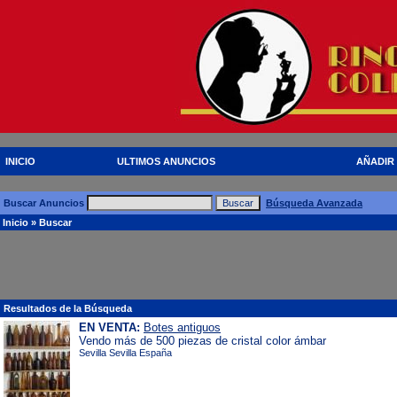
INICIO
ULTIMOS ANUNCIOS
AÑADIR
Buscar Anuncios
Búsqueda Avanzada
Inicio
» Buscar
Resultados de la Búsqueda
EN VENTA:
Botes antiguos
Vendo más de 500 piezas de cristal color ámbar
Sevilla Sevilla España