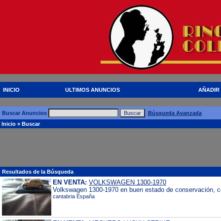
INICIO
ULTIMOS ANUNCIOS
AÑADIR
Buscar Anuncios
Búsqueda Avanzada
Inicio
» Buscar
Resultados de la Búsqueda
EN VENTA:
VOLKSWAGEN 1300-1970
Volkswagen 1300-1970 en buen estado de conservación, cons
cantabria España