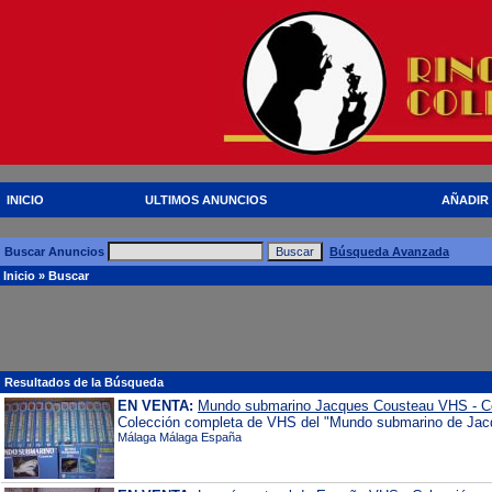
INICIO
ULTIMOS ANUNCIOS
AÑADIR
Buscar Anuncios
Búsqueda Avanzada
Inicio
» Buscar
Resultados de la Búsqueda
EN VENTA:
Mundo submarino Jacques Cousteau VHS - Co
Colección completa de VHS del "Mundo submarino de Jacqu
Málaga Málaga España