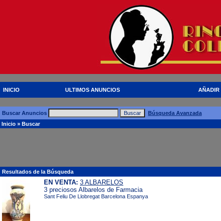
INICIO
ULTIMOS ANUNCIOS
AÑADIR
Buscar Anuncios
Búsqueda Avanzada
Inicio
» Buscar
Resultados de la Búsqueda
EN VENTA:
3 ALBARELOS
3 preciosos Albarelos de Farmacia
Sant Feliu De Llobregat Barcelona Espanya