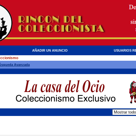
AÑADIR UN ANUNCIO
USUARIOS R
eccionismo
úsqueda Avanzada