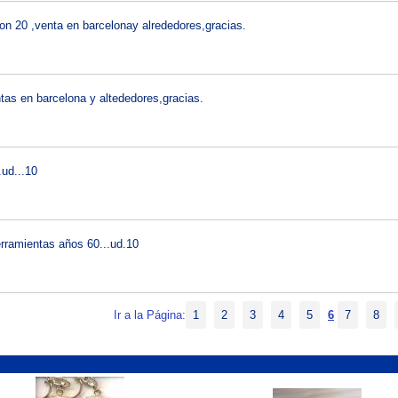
on 20 ,venta en barcelonay alrededores,gracias.
ntas en barcelona y altededores,gracias.
.ud...10
rramientas años 60...ud.10
Ir a la Página:
1
2
3
4
5
6
7
8