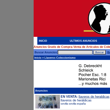
INICIO
ULTIMOS ANUNCIOS
Anuncios Gratis de Compra-Venta de Articulos de Col
Buscar Anuncios
B
Inicio
»
Llaveros Coleccionismo
Anuncios
EN VENTA:
llaveros de heraldicas
llaveros de heráldicas
sevilla sevilla españa