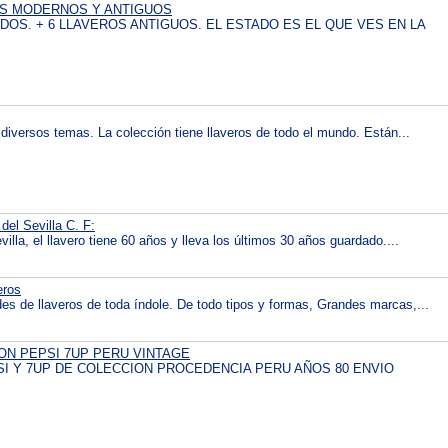
OS MODERNOS Y ANTIGUOS
DOS. + 6 LLAVEROS ANTIGUOS. EL ESTADO ES EL QUE VES EN LA
iversos temas. La colección tiene llaveros de todo el mundo. Están...
del Sevilla C. F:
illa, el llavero tiene 60 años y lleva los últimos 30 años guardado....
eros
es de llaveros de toda índole. De todo tipos y formas, Grandes marcas,...
ON PEPSI 7UP PERU VINTAGE
I Y 7UP DE COLECCION PROCEDENCIA PERU AÑOS 80 ENVIO