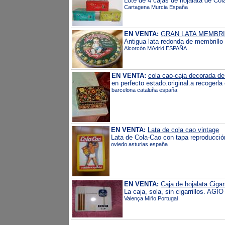
Lote de 4 cajas de hojalata de Col
Cartagena Murcia España
EN VENTA:
GRAN LATA MEMBRI
Antigua lata redonda de membrillo
Alcorcón MAdrid ESPAÑA
EN VENTA:
cola cao-caja decorada de
en perfecto estado.original.a recogerla
barcelona cataluña españa
EN VENTA:
Lata de cola cao vintage
Lata de Cola-Cao con tapa reproducción
oviedo asturias españa
EN VENTA:
Caja de hojalata Cigarr
La caja, sola, sin cigarrillos. AGIO
Valença Miño Portugal