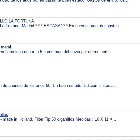
a Cao de los años 60, en bastante buen estado. Gastos de envío, los...
LLO LA FORTUNA
 La Fortuna, Madrid * * * ESCASA* * * En buen estado, desgastes...
 metal.
 en barcelona-centro o 5 euros mas del envio por correo certi...
 de anuncio de los años 50. En buen estado. Edición limitada....
illos
 - made in Holland. Filter Tip 50 cigarrillos.Medidas : 16 X 11 X...