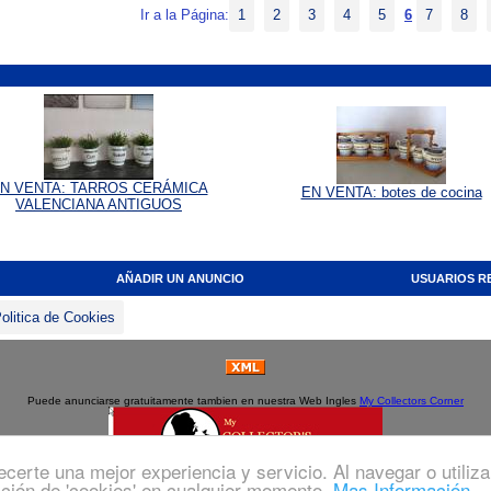
Ir a la Página:
1
2
3
4
5
6
7
8
N VENTA: TARROS CERÁMICA
EN VENTA: botes de cocina
VALENCIANA ANTIGUOS
AÑADIR UN ANUNCIO
USUARIOS R
olitica de Cookies
Puede anunciarse gratuitamente tambien en nuestra Web Ingles
My Collectors Corner
recerte una mejor experiencia y servicio. Al navegar o utiliz
ción de 'cookies' en cualquier momento.
Mas Información