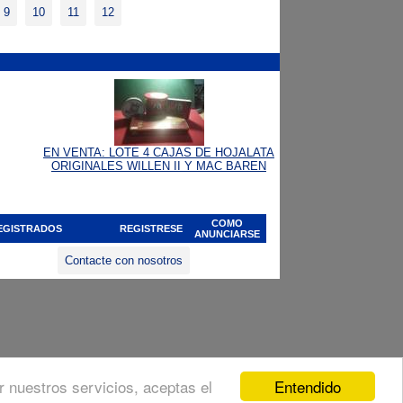
9
10
11
12
EN VENTA: LOTE 4 CAJAS DE HOJALATA
ORIGINALES WILLEN II Y MAC BAREN
COMO
EGISTRADOS
REGISTRESE
ANUNCIARSE
Contacte con nosotros
Entendido
ar nuestros servicios, aceptas el