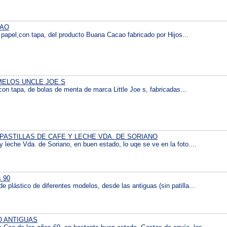
CAO
e papel,con tapa, del producto Buana Cacao fabricado por Hijos...
MELOS UNCLE JOE S
 con tapa, de bolas de menta de marca Little Joe s, fabricadas...
 PASTILLAS DE CAFE Y LECHE VDA. DE SORIANO
y leche Vda. de Soriano, en buen estado, lo uqe se ve en la foto....
s 90
e plástico de diferentes modelos, desde las antiguas (sin patilla...
O ANTIGUAS