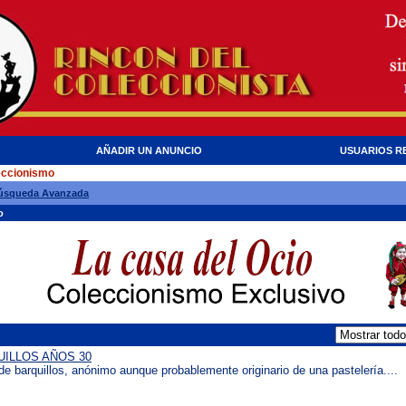
AÑADIR UN ANUNCIO
USUARIOS R
eccionismo
úsqueda Avanzada
o
UILLOS AÑOS 30
de barquillos, anónimo aunque probablemente originario de una pastelería....