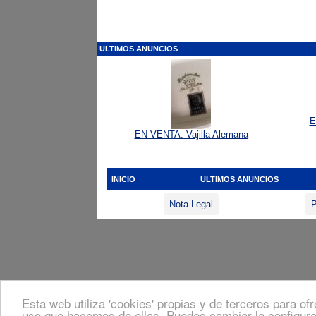
ULTIMOS ANUNCIOS
E
EN VENTA: Vajilla Alemana
INICIO
ULTIMOS ANUNCIOS
Nota Legal
P
Esta web utiliza 'cookies' propias y de terceros para of
uso que hacemos de ellas. Puedes cambiar la configura