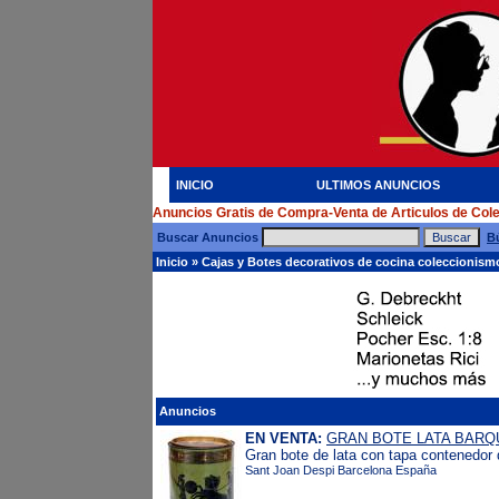
INICIO
ULTIMOS ANUNCIOS
Anuncios Gratis de Compra-Venta de Articulos de Col
Buscar Anuncios
B
Inicio
»
Cajas y Botes decorativos de cocina coleccionism
Anuncios
EN VENTA:
GRAN BOTE LATA BARQ
Gran bote de lata con tapa contenedor 
Sant Joan Despi Barcelona España