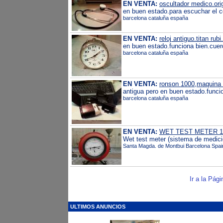
EN VENTA:
oscultador medico.orig
en buen estado.para escuchar el c
barcelona cataluña españa
EN VENTA:
reloj antiguo.titan rubi.
en buen estado.funciona bien.cuerd
barcelona cataluña españa
EN VENTA:
ronson 1000,maquina d
antigua pero en buen estado.funcio
barcelona cataluña españa
EN VENTA:
WET TEST METER 1
Wet test meter (sistema de medic
Santa Magda. de Montbui Barcelona Spai
Ir a la Pági
ULTIMOS ANUNCIOS