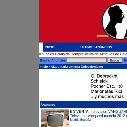
INICIO
ULTIMOS ANUNCIOS
Anuncios Gratis de Compra-Venta de Articulos de Col
Buscar Anuncios
B
Inicio
»
Maquinaria antigua Coleccionismo
Anuncios
EN VENTA:
Television VANGUAR
Television Vanguard modelo 2012 de
Madrid España