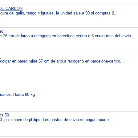
 DE CARBON
gura del gallo, tengo 4 iguales, la unidad sale a 50 si compras 2...
ro.
 26 cm.de largo.a recogerlo en barcelona-centro o 6 euros mas del envio...
.
olgar en pared.mide 57 cm.de alto.a recogerlo en barcelona-centro...
 manos. Hasta 80 kg
os 50
0. philishave de philips. Los gastos de envio se pagan aparte....