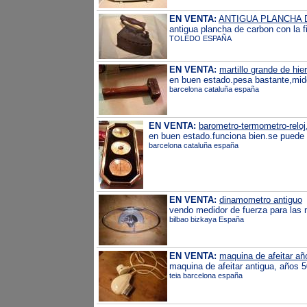
EN VENTA:
ANTIGUA PLANCHA
antigua plancha de carbon con la fi
TOLEDO ESPAÑA
EN VENTA:
martillo grande de hier
en buen estado.pesa bastante,mide
barcelona cataluña españa
EN VENTA:
barometro-termometro-reloj
en buen estado.funciona bien.se puede c
barcelona cataluña españa
EN VENTA:
dinamometro antiguo
vendo medidor de fuerza para las
bilbao bizkaya España
EN VENTA:
maquina de afeitar añ
maquina de afeitar antigua, años 5
teia barcelona españa