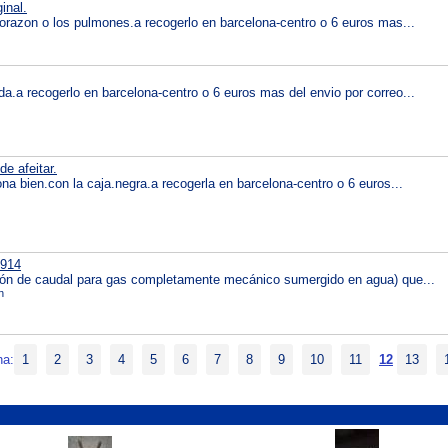
inal.
orazon o los pulmones.a recogerlo en barcelona-centro o 6 euros mas...
a.a recogerlo en barcelona-centro o 6 euros mas del envio por correo...
e afeitar.
na bien.con la caja.negra.a recogerla en barcelona-centro o 6 euros...
914
ión de caudal para gas completamente mecánico sumergido en agua) que...
n
na:
1
2
3
4
5
6
7
8
9
10
11
12
13