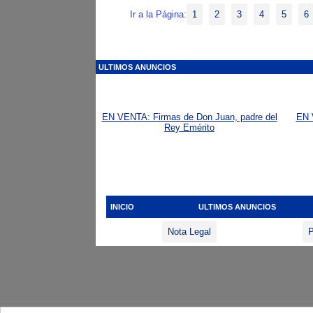
Ir a la Página:
1
2
3
4
5
6
ULTIMOS ANUNCIOS
EN VENTA: Firmas de Don Juan, padre del
EN 
Rey Emérito
INICIO
ULTIMOS ANUNCIOS
Nota Legal
P