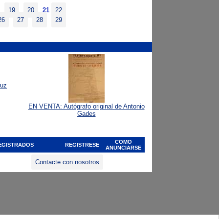
19
20
21
22
26
27
28
29
ruz
EN VENTA: Autógrafo original de Antonio
Gades
COMO
EGISTRADOS
REGISTRESE
ANUNCIARSE
Contacte con nosotros