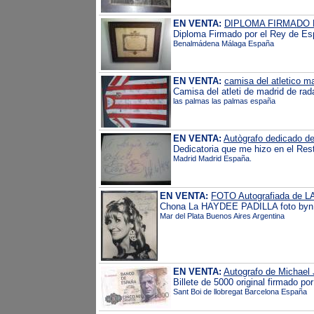
EN VENTA:
DIPLOMA FIRMADO 
Diploma Firmado por el Rey de Es
Benalmádena Málaga España
EN VENTA:
camisa del atletico ma
Camisa del atleti de madrid de rad
las palmas las palmas españa
EN VENTA:
Autògrafo dedicado de
Dedicatoria que me hizo en el Rest
Madrid Madrid España.
EN VENTA:
FOTO Autografiada de
Chona La HAYDEE PADILLA foto by
Mar del Plata Buenos Aires Argentina
EN VENTA:
Autografo de Michael 
Billete de 5000 original firmado po
Sant Boi de llobregat Barcelona España