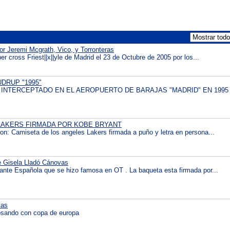
or Jeremi Mcgrath, Vico, y Torronteras
r cross Friest||x||yle de Madrid el 23 de Octubre de 2005 por los...
DRUP "1995"
 INTERCEPTADO EN EL AEROPUERTO DE BARAJAS "MADRID" EN 1995
LAKERS FIRMADA POR KOBE BRYANT
ion: Camiseta de los angeles Lakers firmada a puño y letra en persona...
e Gisela Lladó Cánovas
tante Española que se hizo famosa en OT . La baqueta esta firmada por...
kas
posando con copa de europa