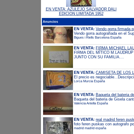
EN VENTA: AZULEJO SALVADOR DALI
EDICION LIMITADA 1952
Anuncios
EN VENTA:
Vendo gorra firmada p
Vendo gorra autografiada en el Supe
Bigues i Riells Barcelona España
EN VENTA:
FIRMA MICHAEL LAU
FIRMA DEL MÍTICO M.LAUDRUP
JUNTO CON SU FAMILIA....
EN VENTA:
CAMISETA DE LOS 
El precio es negociable...Descripc
Lorca Murcia España
EN VENTA:
Baqueta del bateria d
Baqueta del bateria de Gisela can
Valencia Antella España
EN VENTA:
real madrid feren pus
foto feren puskas con autografo 
madrid madrid españa