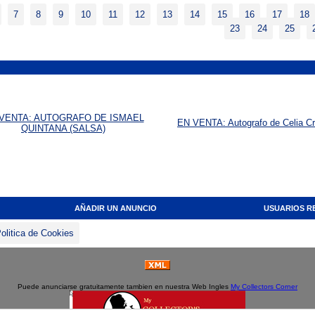
7
8
9
10
11
12
13
14
15
16
17
18
23
24
25
VENTA: AUTOGRAFO DE ISMAEL
EN VENTA: Autografo de Celia C
QUINTANA (SALSA)
AÑADIR UN ANUNCIO
USUARIOS R
olitica de Cookies
Puede anunciarse gratuitamente tambien en nuestra Web Ingles
My Collectors Corner