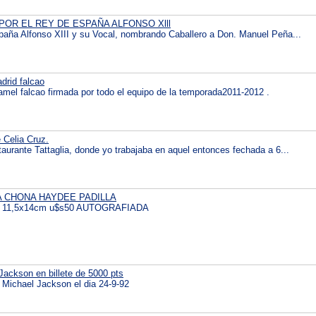
POR EL REY DE ESPAÑA ALFONSO Xlll
paña Alfonso XIII y su Vocal, nombrando Caballero a Don. Manuel Peña...
drid falcao
amel falcao firmada por todo el equipo de la temporada2011-2012 .
 Celia Cruz.
aurante Tattaglia, donde yo trabajaba en aquel entonces fechada a 6...
 LA CHONA HAYDEE PADILLA
n 11,5x14cm u$s50 AUTOGRAFIADA
Jackson en billete de 5000 pts
r Michael Jackson el dia 24-9-92