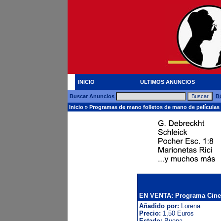
INICIO
ULTIMOS ANUNCIOS
Buscar Anuncios
B
Inicio
»
Programas de mano folletos de mano de películas
EN VENTA: Programa Cine. 
Añadido por:
Lorena
Precio:
1,50 Euros
Estado:
Buena