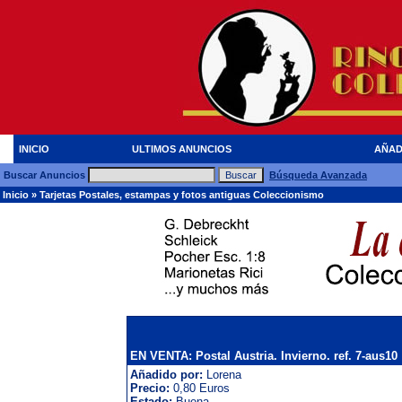
INICIO
ULTIMOS ANUNCIOS
AÑAD
Buscar Anuncios
Búsqueda Avanzada
Inicio
»
Tarjetas Postales, estampas y fotos antiguas Coleccionismo
EN VENTA: Postal Austria. Invierno. ref. 7-aus10
Añadido por:
Lorena
Precio:
0,80 Euros
Estado:
Buena