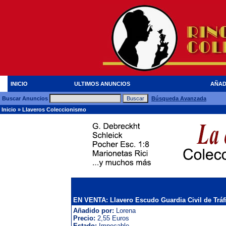
INICIO
ULTIMOS ANUNCIOS
AÑAD
Buscar Anuncios
Búsqueda Avanzada
Inicio
»
Llaveros Coleccionismo
EN VENTA: Llavero Escudo Guardia Civil de Tráfi
Añadido por:
Lorena
Precio:
2,55 Euros
Estado:
Impecable