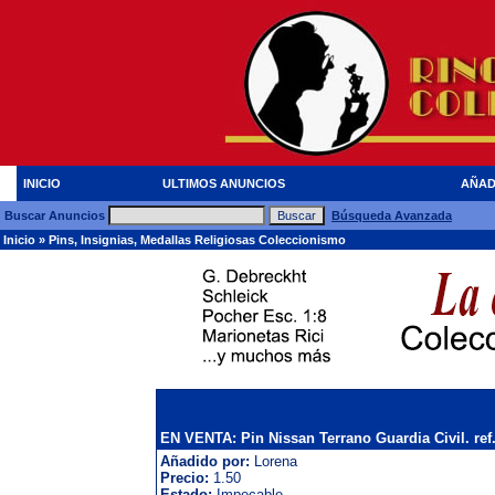
INICIO
ULTIMOS ANUNCIOS
AÑAD
Buscar Anuncios
Búsqueda Avanzada
Inicio
»
Pins, Insignias, Medallas Religiosas Coleccionismo
EN VENTA: Pin Nissan Terrano Guardia Civil. ref
Añadido por:
Lorena
Precio:
1.50
Estado:
Impecable