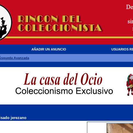
AÑADIR UN ANUNCIO
USUARIOS R
úsqueda Avanzada
isado jerezano