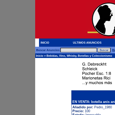
INICIO
ULTIMOS ANUNCIOS
Buscar Anuncios
B
Inicio
»
Bebidas, Vino, Whisky, Botellas y Coleccionismo
EN VENTA: botella anis an
Añadido por:
Pedro_1980
Precio:
100
Estado:
Impecable