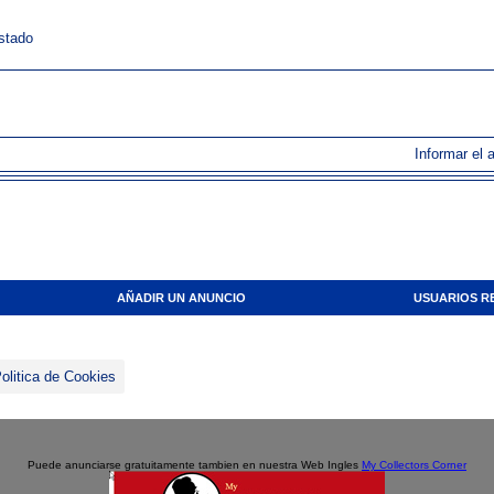
estado
Informar el 
AÑADIR UN ANUNCIO
USUARIOS R
olitica de Cookies
Puede anunciarse gratuitamente tambien en nuestra Web Ingles
My Collectors Corner