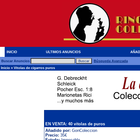
INICIO
ULTIMOS ANUNCIOS
AÑAD
Buscar Anuncios
Búsqueda Avanzada
Inicio
»
Vitolas de cigarros puros
EN VENTA: 40 vitolas de puros
Añadido por:
GonColeccion
Precio:
35€
Estado:
Impecable